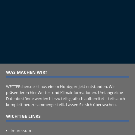
WAS MACHEN WIR?
WETTERchen.de ist aus einem Hobbyprojekt entstanden. Wir
präsentieren hier Wetter- und Klimainformationen. Umfangreiche
Datenbestände werden hierzu teils grafisch aufbereitet – teils auch
komplett neu zusammengestellt. Lassen Sie sich überraschen.
WICHTIGE LINKS
Impressum