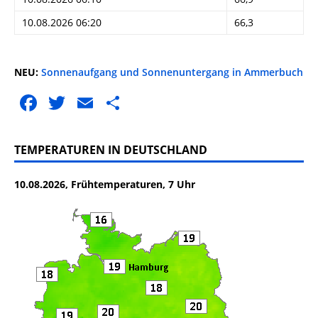
10.08.2026 06:20
66,3
NEU:
Sonnenaufgang und Sonnenuntergang in Ammerbuch
F
T
E
T
a
w
m
ei
c
it
ai
le
TEMPERATUREN IN DEUTSCHLAND
e
te
l
n
10.08.2026, Frühtemperaturen, 7 Uhr
b
r
o
o
k