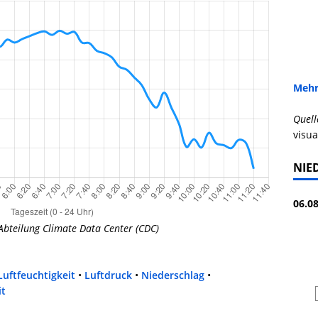
Mehr
Quell
visua
NIE
06.08
Abteilung Climate Data Center (CDC)
Luftfeuchtigkeit
•
Luftdruck
•
Niederschlag
•
it