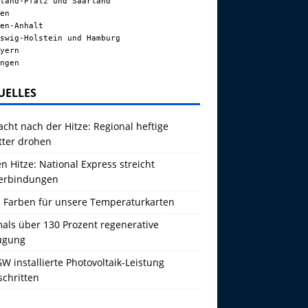
land-Pfalz und Saarland
en
en-Anhalt
swig-Holstein und Hamburg
yern
ngen
UELLES
acht nach der Hitze: Regional heftige
tter drohen
 Hitze: National Express streicht
erbindungen
 Farben für unsere Temperaturkarten
als über 130 Prozent regenerative
ugung
W installierte Photovoltaik-Leistung
schritten