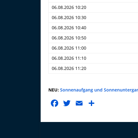
06.08.2026 10:20
06.08.2026 10:30
06.08.2026 10:40
06.08.2026 10:50
06.08.2026 11:00
06.08.2026 11:10
06.08.2026 11:20
NEU:
Sonnenaufgang und Sonnenuntergang 
F
T
E
T
a
w
m
ei
c
it
ai
le
e
te
l
n