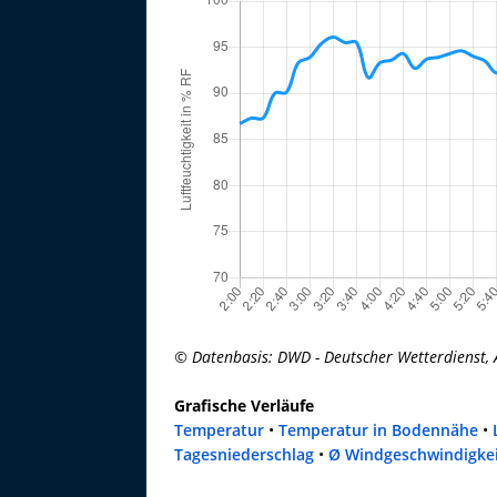
© Datenbasis: DWD - Deutscher Wetterdienst, 
Grafische Verläufe
Temperatur
•
Temperatur in Bodennähe
•
Tagesniederschlag
•
Ø Windgeschwindigke