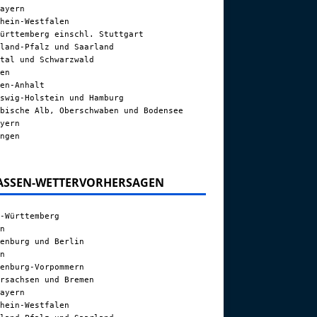
ayern
hein-Westfalen
ürttemberg einschl. Stuttgart
land-Pfalz und Saarland
tal und Schwarzwald
en
en-Anhalt
swig-Holstein und Hamburg
bische Alb, Oberschwaben und Bodensee
yern
ngen
ASSEN-WETTERVORHERSAGEN
-Württemberg
n
enburg und Berlin
n
enburg-Vorpommern
rsachsen und Bremen
ayern
hein-Westfalen