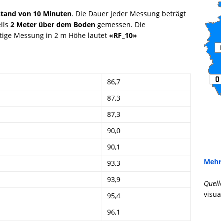
tand von 10 Minuten
. Die Dauer jeder Messung beträgt
eils
2 Meter über dem Boden
gemessen. Die
tige Messung in 2 m Höhe lautet
«RF_10»
86,7
87,3
87,3
90,0
90,1
Mehr
93,3
93,9
Quell
visua
95,4
96,1