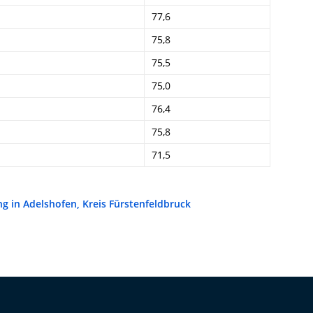
77,6
75,8
75,5
75,0
76,4
75,8
71,5
in Adelshofen, Kreis Fürstenfeldbruck