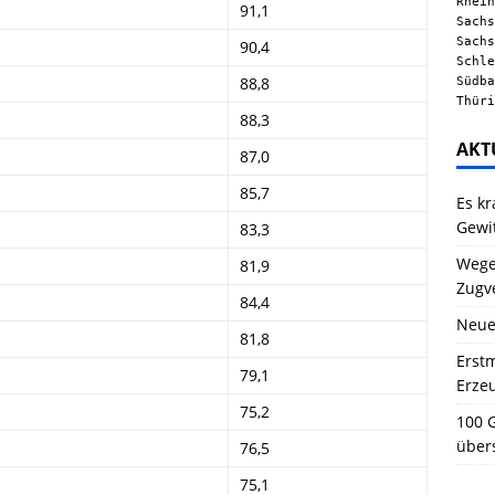
Rhein
91,1
Sachs
Sachs
90,4
Schle
Südba
88,8
Thüri
88,3
AKT
87,0
85,7
Es kr
Gewi
83,3
Wegen
81,9
Zugv
84,4
Neue
81,8
Erstm
79,1
Erze
75,2
100 G
über
76,5
75,1