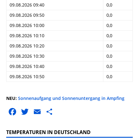
09.08.2026 09:40
0,0
09.08.2026 09:50
0,0
09.08.2026 10:00
0,0
09.08.2026 10:10
0,0
09.08.2026 10:20
0,0
09.08.2026 10:30
0,0
09.08.2026 10:40
0,0
09.08.2026 10:50
0,0
NEU:
Sonnenaufgang und Sonnenuntergang in Ampfing
F
T
E
T
a
w
m
ei
c
it
ai
le
TEMPERATUREN IN DEUTSCHLAND