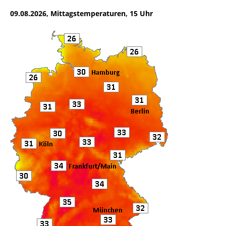
e
te
l
n
09.08.2026, Mittagstemperaturen, 15 Uhr
b
r
o
o
k