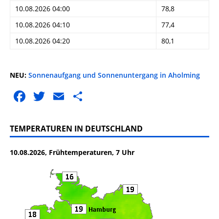
10.08.2026 04:00
78,8
10.08.2026 04:10
77,4
10.08.2026 04:20
80,1
NEU:
Sonnenaufgang und Sonnenuntergang in Aholming
F
T
E
T
a
w
m
ei
c
it
ai
le
TEMPERATUREN IN DEUTSCHLAND
e
te
l
n
10.08.2026, Frühtemperaturen, 7 Uhr
b
r
o
o
k