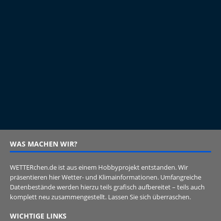
WAS MACHEN WIR?
WETTERchen.de ist aus einem Hobbyprojekt entstanden. Wir
präsentieren hier Wetter- und Klimainformationen. Umfangreiche
Datenbestände werden hierzu teils grafisch aufbereitet – teils auch
komplett neu zusammengestellt. Lassen Sie sich überraschen.
WICHTIGE LINKS