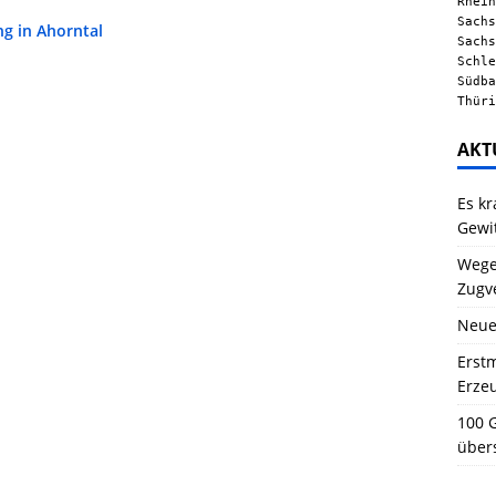
Rhein
Sachs
g in Ahorntal
Sachs
Schle
Südba
Thüri
AKT
Es kr
Gewi
Wegen
Zugv
Neue
Erstm
Erze
100 G
über