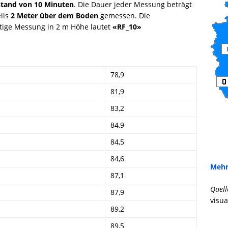
tand von 10 Minuten
. Die Dauer jeder Messung beträgt
eils
2 Meter über dem Boden
gemessen. Die
tige Messung in 2 m Höhe lautet
«RF_10»
78,9
81,9
83,2
84,9
84,5
84,6
Mehr
87,1
Quell
87,9
visua
89,2
89,5