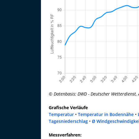
© Datenbasis: DWD - Deutscher Wetterdienst, 
Grafische Verläufe
Temperatur
•
Temperatur in Bodennähe
•
Tagesniederschlag
•
Ø Windgeschwindigke
Messverfahren: