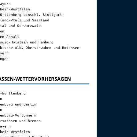
ayern
hein-Westfalen
ürttemberg einschl. Stuttgart
land-Pfalz und Saarland
tal und Schwarzwald
en
en-Anhalt
swig-Holstein und Hamburg
bische Alb, Oberschwaben und Bodensee
yern
ngen
ASSEN-WETTERVORHERSAGEN
-Württemberg
n
enburg und Berlin
n
enburg-Vorpommern
rsachsen und Bremen
ayern
hein-Westfalen