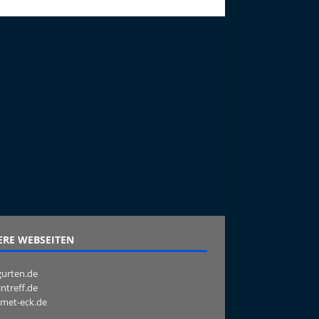
RE WEBSEITEN
urten.de
intreff.de
met-eck.de