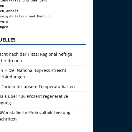
land-Pfalz und Saarland
en
en-Anhalt
swig-Holstein und Hamburg
yern
ngen
UELLES
acht nach der Hitze: Regional heftige
tter drohen
 Hitze: National Express streicht
erbindungen
 Farben für unsere Temperaturkarten
als über 130 Prozent regenerative
ugung
W installierte Photovoltaik-Leistung
schritten