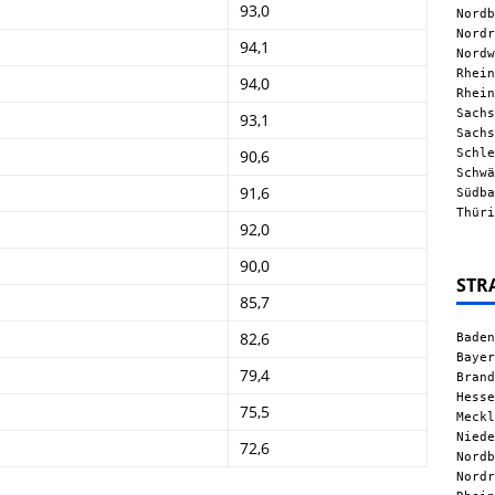
93,0
Nordb
Nordr
94,1
Nordw
Rhein
94,0
Rhein
Sachs
93,1
Sachs
Schle
90,6
Schwä
91,6
Südba
Thüri
92,0
90,0
STR
85,7
82,6
Baden
Bayer
79,4
Brand
Hesse
75,5
Meckl
Niede
72,6
Nordb
Nordr