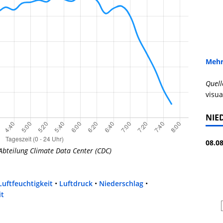
Mehr
Quell
visua
NIE
08.08
Abteilung Climate Data Center (CDC)
Luftfeuchtigkeit
•
Luftdruck
•
Niederschlag
•
it