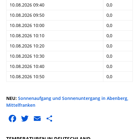
10.08.2026 09:40
0,0
10.08.2026 09:50
0,0
10.08.2026 10:00
0,0
10.08.2026 10:10
0,0
10.08.2026 10:20
0,0
10.08.2026 10:30
0,0
10.08.2026 10:40
0,0
10.08.2026 10:50
0,0
NEU:
Sonnenaufgang und Sonnenuntergang in Abenberg,
Mittelfranken
F
T
E
T
a
w
m
ei
c
it
ai
le