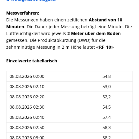
Messverfahren:
Die Messungen haben einen zeitlichen
Abstand von 10
Minuten
. Die Dauer jeder Messung beträgt eine Minute. Die
Luftfeuchtigkleit wird jeweils
2 Meter über dem Boden
gemessen. Die Produktabkürzung (DWD) für die
zehnminütige Messung in 2 m Höhe lautet
«RF_10»
Einzelwerte tabellarisch
08.08.2026 02:00
54,8
08.08.2026 02:10
53,0
08.08.2026 02:20
52,2
08.08.2026 02:30
54,5
08.08.2026 02:40
57,4
08.08.2026 02:50
58,3
08.08.2026 03:00
58,2