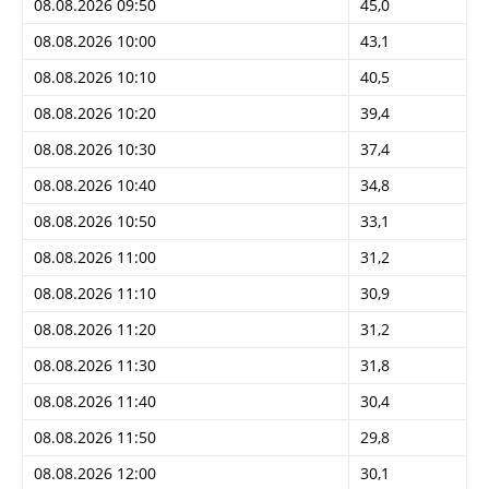
08.08.2026 09:50
45,0
08.08.2026 10:00
43,1
08.08.2026 10:10
40,5
08.08.2026 10:20
39,4
08.08.2026 10:30
37,4
08.08.2026 10:40
34,8
08.08.2026 10:50
33,1
08.08.2026 11:00
31,2
08.08.2026 11:10
30,9
08.08.2026 11:20
31,2
08.08.2026 11:30
31,8
08.08.2026 11:40
30,4
08.08.2026 11:50
29,8
08.08.2026 12:00
30,1