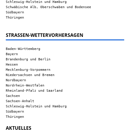
Schleswig-Holstein und Hamburg
Schwäbische Alb, Oberschwaben und Bodensee
Südbayern
Thüringen
STRASSEN-WETTERVORHERSAGEN
Baden-Württemberg
Bayern
Brandenburg und Berlin
Hessen
Mecklenburg-Vorpommern
Niedersachsen und Bremen
Nordbayern
Nordrhein-Westfalen
Rheinland-Pfalz und Saarland
Sachsen
Sachsen-Anhalt
Schleswig-Holstein und Hamburg
Südbayern
Thüringen
AKTUELLES