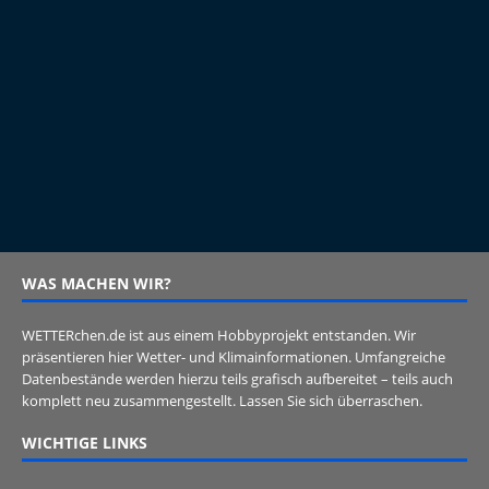
WAS MACHEN WIR?
WETTERchen.de ist aus einem Hobbyprojekt entstanden. Wir
präsentieren hier Wetter- und Klimainformationen. Umfangreiche
Datenbestände werden hierzu teils grafisch aufbereitet – teils auch
komplett neu zusammengestellt. Lassen Sie sich überraschen.
WICHTIGE LINKS