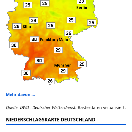
Mehr davon ...
Quelle: DWD - Deutscher Wetterdienst.
Rasterdaten visualisiert.
NIEDERSCHLAGSKARTE DEUTSCHLAND