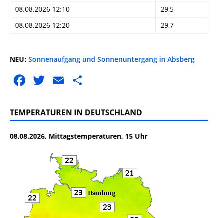
08.08.2026 12:10
29,5
08.08.2026 12:20
29,7
NEU:
Sonnenaufgang und Sonnenuntergang in Absberg
F
T
E
T
a
w
m
ei
c
it
ai
le
TEMPERATUREN IN DEUTSCHLAND
e
te
l
n
08.08.2026, Mittagstemperaturen, 15 Uhr
b
r
o
o
k