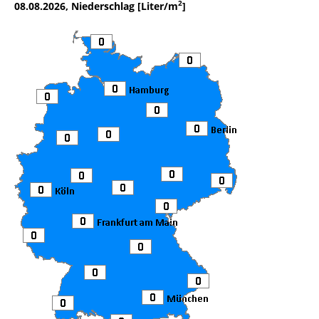
2
08.08.2026, Niederschlag [Liter/m
]