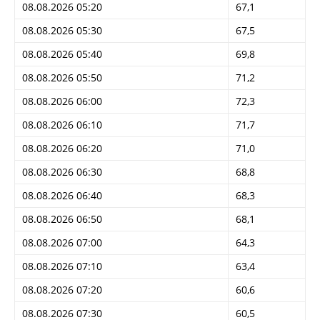
08.08.2026 05:20
67,1
08.08.2026 05:30
67,5
08.08.2026 05:40
69,8
08.08.2026 05:50
71,2
08.08.2026 06:00
72,3
08.08.2026 06:10
71,7
08.08.2026 06:20
71,0
08.08.2026 06:30
68,8
08.08.2026 06:40
68,3
08.08.2026 06:50
68,1
08.08.2026 07:00
64,3
08.08.2026 07:10
63,4
08.08.2026 07:20
60,6
08.08.2026 07:30
60,5