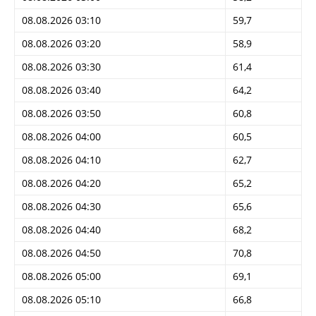
08.08.2026 03:10
59,7
08.08.2026 03:20
58,9
08.08.2026 03:30
61,4
08.08.2026 03:40
64,2
08.08.2026 03:50
60,8
08.08.2026 04:00
60,5
08.08.2026 04:10
62,7
08.08.2026 04:20
65,2
08.08.2026 04:30
65,6
08.08.2026 04:40
68,2
08.08.2026 04:50
70,8
08.08.2026 05:00
69,1
08.08.2026 05:10
66,8