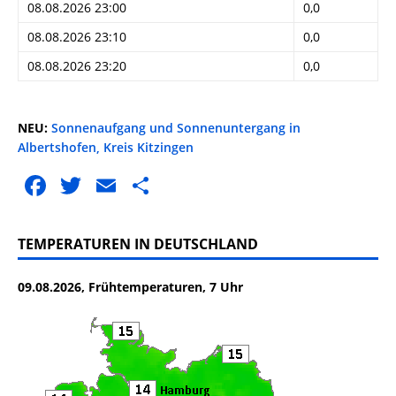
08.08.2026 23:00
0,0
08.08.2026 23:10
0,0
08.08.2026 23:20
0,0
NEU:
Sonnenaufgang und Sonnenuntergang in
Albertshofen, Kreis Kitzingen
F
T
E
T
a
w
m
ei
c
it
ai
le
TEMPERATUREN IN DEUTSCHLAND
e
te
l
n
09.08.2026, Frühtemperaturen, 7 Uhr
b
r
o
o
k