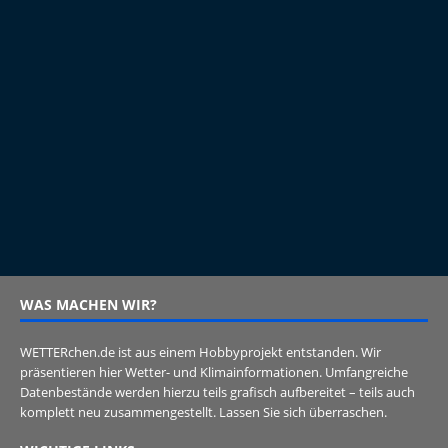
WAS MACHEN WIR?
WETTERchen.de ist aus einem Hobbyprojekt entstanden. Wir
präsentieren hier Wetter- und Klimainformationen. Umfangreiche
Datenbestände werden hierzu teils grafisch aufbereitet – teils auch
komplett neu zusammengestellt. Lassen Sie sich überraschen.