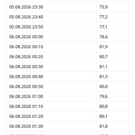
05.08.2026 23:30
75,9
05.08.2026 23:40
77,2
05.08.2026 23:50
77,1
06.08.2026 00:00
78,4
06.08.2026 00:10
81,9
06.08.2026 00:20
80,7
06.08.2026 00:30
81,1
06.08.2026 00:40
81,3
06.08.2026 00:50
80,0
06.08.2026 01:00
79,6
06.08.2026 01:10
80,8
06.08.2026 01:20
80,1
06.08.2026 01:30
81,8