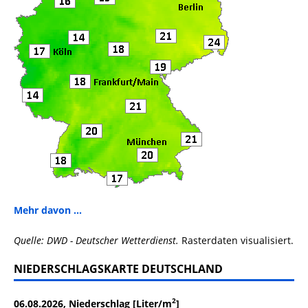
Mehr davon ...
Quelle: DWD - Deutscher Wetterdienst.
Rasterdaten visualisiert.
NIEDERSCHLAGSKARTE DEUTSCHLAND
2
06.08.2026, Niederschlag [Liter/m
]