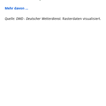
Mehr davon ...
Quelle: DWD - Deutscher Wetterdienst.
Rasterdaten visualisiert.