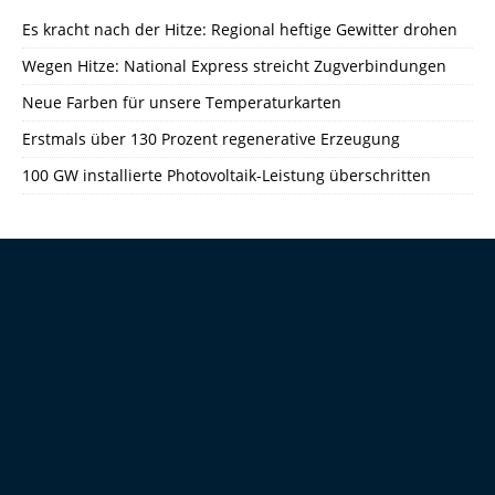
Es kracht nach der Hitze: Regional heftige Gewitter drohen
Wegen Hitze: National Express streicht Zugverbindungen
Neue Farben für unsere Temperaturkarten
Erstmals über 130 Prozent regenerative Erzeugung
100 GW installierte Photovoltaik-Leistung überschritten