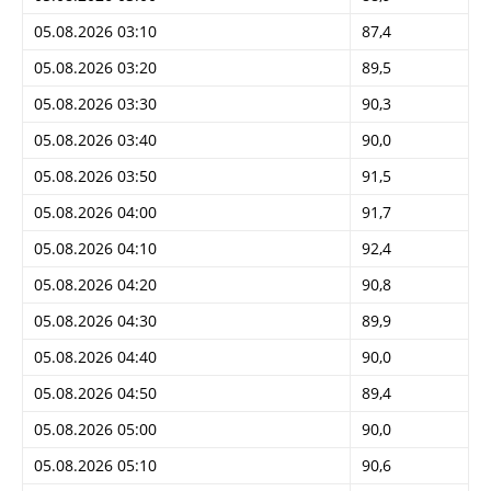
05.08.2026 03:10
87,4
05.08.2026 03:20
89,5
05.08.2026 03:30
90,3
05.08.2026 03:40
90,0
05.08.2026 03:50
91,5
05.08.2026 04:00
91,7
05.08.2026 04:10
92,4
05.08.2026 04:20
90,8
05.08.2026 04:30
89,9
05.08.2026 04:40
90,0
05.08.2026 04:50
89,4
05.08.2026 05:00
90,0
05.08.2026 05:10
90,6