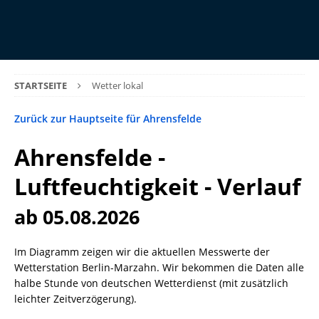
STARTSEITE
Wetter lokal
Zurück zur Hauptseite für Ahrensfelde
Ahrensfelde -
Luftfeuchtigkeit - Verlauf
ab 05.08.2026
Im Diagramm zeigen wir die aktuellen Messwerte der
Wetterstation Berlin-Marzahn. Wir bekommen die Daten alle
halbe Stunde von deutschen Wetterdienst (mit zusätzlich
leichter Zeitverzögerung).