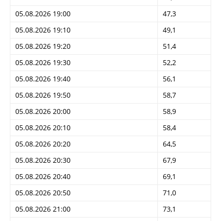
05.08.2026 19:00
47,3
05.08.2026 19:10
49,1
05.08.2026 19:20
51,4
05.08.2026 19:30
52,2
05.08.2026 19:40
56,1
05.08.2026 19:50
58,7
05.08.2026 20:00
58,9
05.08.2026 20:10
58,4
05.08.2026 20:20
64,5
05.08.2026 20:30
67,9
05.08.2026 20:40
69,1
05.08.2026 20:50
71,0
05.08.2026 21:00
73,1