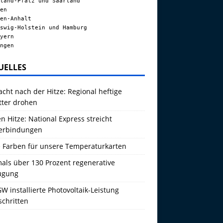
land-Pfalz und Saarland
en
en-Anhalt
swig-Holstein und Hamburg
yern
ngen
UELLES
acht nach der Hitze: Regional heftige
tter drohen
 Hitze: National Express streicht
erbindungen
 Farben für unsere Temperaturkarten
als über 130 Prozent regenerative
ugung
W installierte Photovoltaik-Leistung
schritten