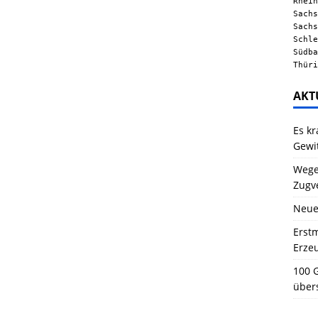
Rhein
Sachs
Sachs
Schle
Südba
Thüri
AKT
Es kr
Gewi
Wegen
Zugv
Neue
Erstm
Erze
100 G
über