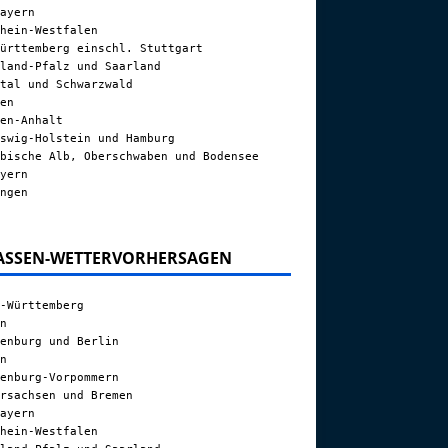
ayern
hein-Westfalen
ürttemberg einschl. Stuttgart
land-Pfalz und Saarland
tal und Schwarzwald
en
en-Anhalt
swig-Holstein und Hamburg
bische Alb, Oberschwaben und Bodensee
yern
ngen
ASSEN-WETTERVORHERSAGEN
-Württemberg
n
enburg und Berlin
n
enburg-Vorpommern
rsachsen und Bremen
ayern
hein-Westfalen