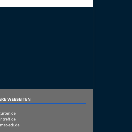
RE WEBSEITEN
urten.de
intreff.de
met-eck.de