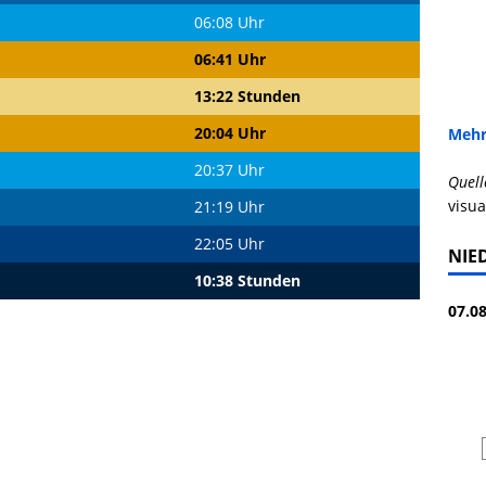
06:08 Uhr
06:41 Uhr
13:22 Stunden
20:04 Uhr
Mehr
20:37 Uhr
Quell
visua
21:19 Uhr
22:05 Uhr
NIE
10:38 Stunden
07.08