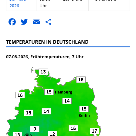
2026
Uhr
F
T
E
T
a
w
m
ei
c
it
ai
le
TEMPERATUREN IN DEUTSCHLAND
e
te
l
n
07.08.2026, Frühtemperaturen, 7 Uhr
b
r
o
o
k