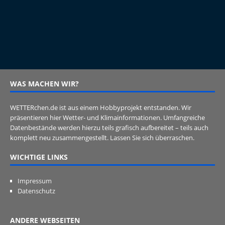
WAS MACHEN WIR?
WETTERchen.de ist aus einem Hobbyprojekt entstanden. Wir
präsentieren hier Wetter- und Klimainformationen. Umfangreiche
Datenbestände werden hierzu teils grafisch aufbereitet – teils auch
komplett neu zusammengestellt. Lassen Sie sich überraschen.
WICHTIGE LINKS
Impressum
Datenschutz
ANDERE WEBSEITEN