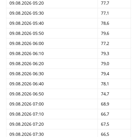
09.08.2026 05:20
77,7
09.08.2026 05:30
77,1
09.08.2026 05:40
78,6
09.08.2026 05:50
79,6
09.08.2026 06:00
77,2
09.08.2026 06:10
79,3
09.08.2026 06:20
79,0
09.08.2026 06:30
79,4
09.08.2026 06:40
78,1
09.08.2026 06:50
74,7
09.08.2026 07:00
68,9
09.08.2026 07:10
66,7
09.08.2026 07:20
67,5
09.08.2026 07:30
66,5