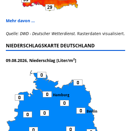
Mehr davon ...
Quelle: DWD - Deutscher Wetterdienst.
Rasterdaten visualisiert.
NIEDERSCHLAGSKARTE DEUTSCHLAND
2
09.08.2026, Niederschlag [Liter/m
]