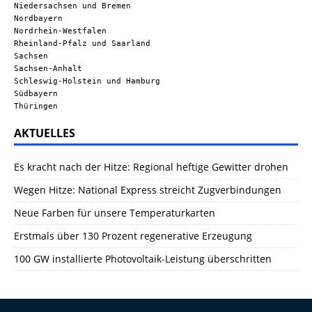
Niedersachsen und Bremen
Nordbayern
Nordrhein-Westfalen
Rheinland-Pfalz und Saarland
Sachsen
Sachsen-Anhalt
Schleswig-Holstein und Hamburg
Südbayern
Thüringen
AKTUELLES
Es kracht nach der Hitze: Regional heftige Gewitter drohen
Wegen Hitze: National Express streicht Zugverbindungen
Neue Farben für unsere Temperaturkarten
Erstmals über 130 Prozent regenerative Erzeugung
100 GW installierte Photovoltaik-Leistung überschritten