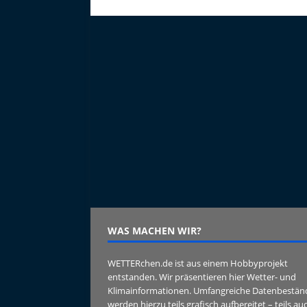
o
o
k
WAS MACHEN WIR?
WETTERchen.de ist aus einem Hobbyprojekt
entstanden. Wir präsentieren hier Wetter- und
Klimainformationen. Umfangreiche Datenbestän
werden hierzu teils grafisch aufbereitet – teils au