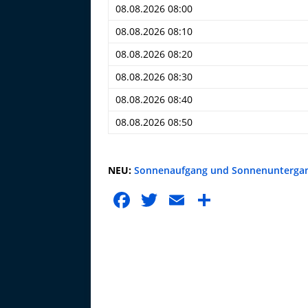
08.08.2026 08:00
08.08.2026 08:10
08.08.2026 08:20
08.08.2026 08:30
08.08.2026 08:40
08.08.2026 08:50
NEU:
Sonnenaufgang und Sonnenuntergan
F
T
E
T
a
w
m
ei
c
it
ai
le
e
te
l
n
b
r