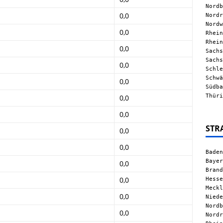
Nordb
0,0
Nordr
Nordw
0,0
Rhein
Rhein
0,0
Sachs
Sachs
0,0
Schle
Schwä
0,0
Südba
Thüri
0,0
0,0
STR
0,0
0,0
Baden
Bayer
0,0
Brand
Hesse
0,0
Meckl
0,0
Niede
Nordb
0,0
Nordr