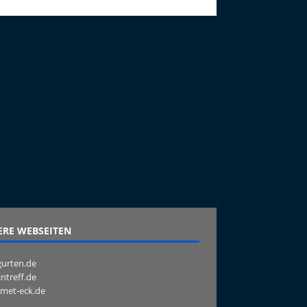
RE WEBSEITEN
urten.de
intreff.de
met-eck.de