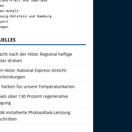
land-Pfalz und Saarland
en
en-Anhalt
swig-Holstein und Hamburg
yern
ngen
UELLES
acht nach der Hitze: Regional heftige
tter drohen
 Hitze: National Express streicht
erbindungen
 Farben für unsere Temperaturkarten
als über 130 Prozent regenerative
ugung
W installierte Photovoltaik-Leistung
schritten