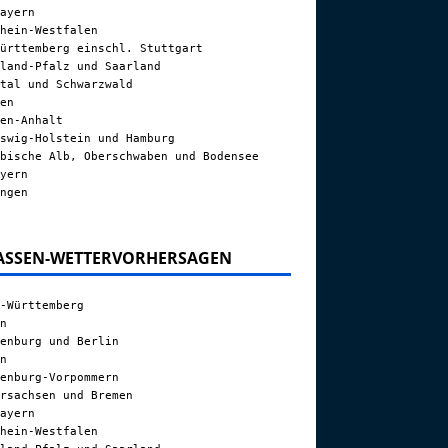
ayern
hein-Westfalen
ürttemberg einschl. Stuttgart
land-Pfalz und Saarland
tal und Schwarzwald
en
en-Anhalt
swig-Holstein und Hamburg
bische Alb, Oberschwaben und Bodensee
yern
ngen
ASSEN-WETTERVORHERSAGEN
-Württemberg
n
enburg und Berlin
n
enburg-Vorpommern
rsachsen und Bremen
ayern
hein-Westfalen