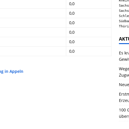
Rhein
0,0
Sachs
Sachs
0,0
Schle
Südba
0,0
Thüri
0,0
AKT
0,0
0,0
Es kr
Gewi
Wegen
g in Appeln
Zugv
Neue
Erstm
Erze
100 G
über