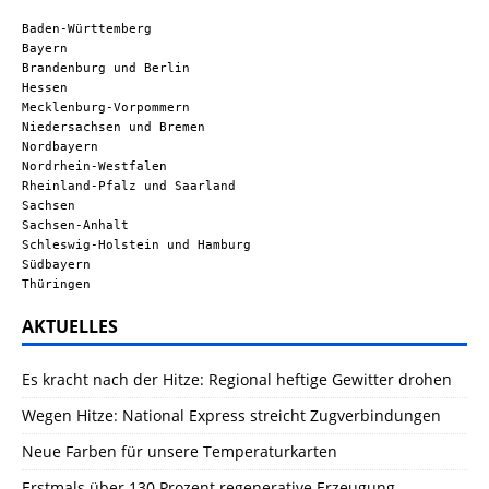
Baden-Württemberg
Bayern
Brandenburg und Berlin
Hessen
Mecklenburg-Vorpommern
Niedersachsen und Bremen
Nordbayern
Nordrhein-Westfalen
Rheinland-Pfalz und Saarland
Sachsen
Sachsen-Anhalt
Schleswig-Holstein und Hamburg
Südbayern
Thüringen
AKTUELLES
Es kracht nach der Hitze: Regional heftige Gewitter drohen
Wegen Hitze: National Express streicht Zugverbindungen
Neue Farben für unsere Temperaturkarten
Erstmals über 130 Prozent regenerative Erzeugung