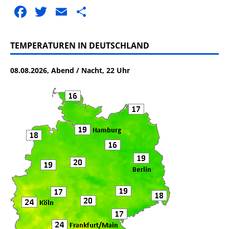
F
T
E
T
a
w
m
ei
c
it
ai
le
TEMPERATUREN IN DEUTSCHLAND
e
te
l
n
08.08.2026, Abend / Nacht, 22 Uhr
b
r
o
o
k