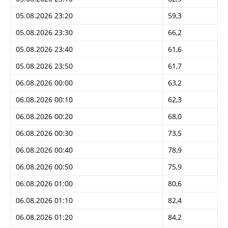
05.08.2026 23:20
59,3
05.08.2026 23:30
66,2
05.08.2026 23:40
61,6
05.08.2026 23:50
61,7
06.08.2026 00:00
63,2
06.08.2026 00:10
62,3
06.08.2026 00:20
68,0
06.08.2026 00:30
73,5
06.08.2026 00:40
78,9
06.08.2026 00:50
75,9
06.08.2026 01:00
80,6
06.08.2026 01:10
82,4
06.08.2026 01:20
84,2