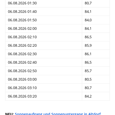
06.08.2026 01:30
80,7
06.08.2026 01:40
84,1
06.08.2026 01:50
84,0
06.08.2026 02:00
84,1
06.08.2026 02:10
86,5
06.08.2026 02:20
85,9
06.08.2026 02:30
86,1
06.08.2026 02:40
86,5
06.08.2026 02:50
85,7
06.08.2026 03:00
80,5
06.08.2026 03:10
80,7
06.08.2026 03:20
84,2
NEU:
Sonnenaufgang und Sonnenuntergang in Altdorf