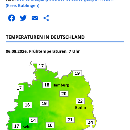
(Kreis Böblingen)
F
T
E
T
a
w
m
ei
c
it
ai
le
TEMPERATUREN IN DEUTSCHLAND
e
te
l
n
06.08.2026, Frühtemperaturen, 7 Uhr
b
r
o
o
k