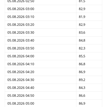
05.08.2026 02:50
81,5
05.08.2026 03:00
82,9
05.08.2026 03:10
81,9
05.08.2026 03:20
82,9
05.08.2026 03:30
83,6
05.08.2026 03:40
84,8
05.08.2026 03:50
82,3
05.08.2026 04:00
85,5
05.08.2026 04:10
86,8
05.08.2026 04:20
86,9
05.08.2026 04:30
89,2
05.08.2026 04:40
84,3
05.08.2026 04:50
86,6
05.08.2026 05:00
86,9