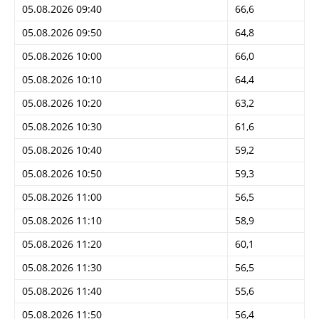
05.08.2026 09:40
66,6
05.08.2026 09:50
64,8
05.08.2026 10:00
66,0
05.08.2026 10:10
64,4
05.08.2026 10:20
63,2
05.08.2026 10:30
61,6
05.08.2026 10:40
59,2
05.08.2026 10:50
59,3
05.08.2026 11:00
56,5
05.08.2026 11:10
58,9
05.08.2026 11:20
60,1
05.08.2026 11:30
56,5
05.08.2026 11:40
55,6
05.08.2026 11:50
56,4