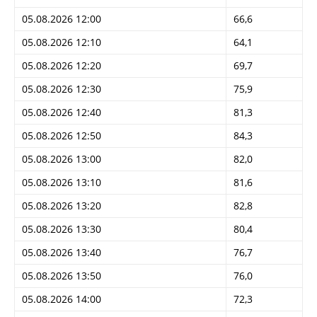
05.08.2026 12:00
66,6
05.08.2026 12:10
64,1
05.08.2026 12:20
69,7
05.08.2026 12:30
75,9
05.08.2026 12:40
81,3
05.08.2026 12:50
84,3
05.08.2026 13:00
82,0
05.08.2026 13:10
81,6
05.08.2026 13:20
82,8
05.08.2026 13:30
80,4
05.08.2026 13:40
76,7
05.08.2026 13:50
76,0
05.08.2026 14:00
72,3