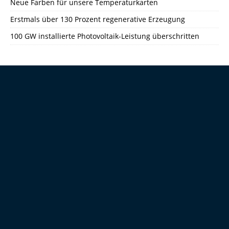
Neue Farben für unsere Temperaturkarten
Erstmals über 130 Prozent regenerative Erzeugung
100 GW installierte Photovoltaik-Leistung überschritten