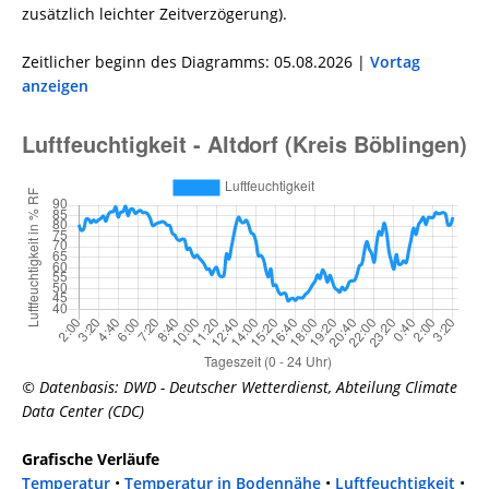
zusätzlich leichter Zeitverzögerung).
Zeitlicher beginn des Diagramms: 05.08.2026 |
Vortag
anzeigen
© Datenbasis: DWD - Deutscher Wetterdienst, Abteilung Climate
Data Center (CDC)
Grafische Verläufe
Temperatur
•
Temperatur in Bodennähe
•
Luftfeuchtigkeit
•