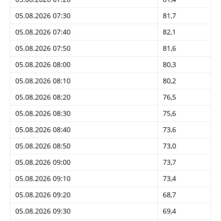
05.08.2026 07:30
81,7
05.08.2026 07:40
82,1
05.08.2026 07:50
81,6
05.08.2026 08:00
80,3
05.08.2026 08:10
80,2
05.08.2026 08:20
76,5
05.08.2026 08:30
75,6
05.08.2026 08:40
73,6
05.08.2026 08:50
73,0
05.08.2026 09:00
73,7
05.08.2026 09:10
73,4
05.08.2026 09:20
68,7
05.08.2026 09:30
69,4