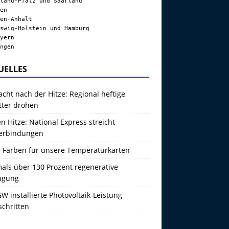
land-Pfalz und Saarland
en
en-Anhalt
swig-Holstein und Hamburg
yern
ngen
UELLES
acht nach der Hitze: Regional heftige
tter drohen
 Hitze: National Express streicht
erbindungen
 Farben für unsere Temperaturkarten
als über 130 Prozent regenerative
ugung
W installierte Photovoltaik-Leistung
schritten