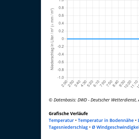
© Datenbasis: DWD - Deutscher Wetterdienst, 
Grafische Verläufe
Temperatur
•
Temperatur in Bodennähe
•
Tagesniederschlag
•
Ø Windgeschwindigke