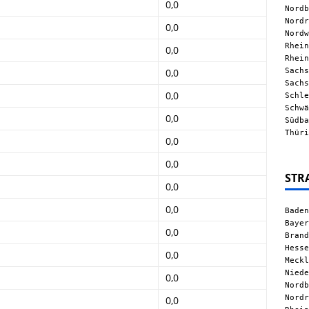
0,0
Nordb
Nordr
0,0
Nordw
Rhein
0,0
Rhein
Sachs
0,0
Sachs
0,0
Schle
Schwä
0,0
Südba
Thüri
0,0
0,0
STR
0,0
0,0
Baden
Bayer
0,0
Brand
Hesse
0,0
Meckl
Niede
0,0
Nordb
Nordr
0,0