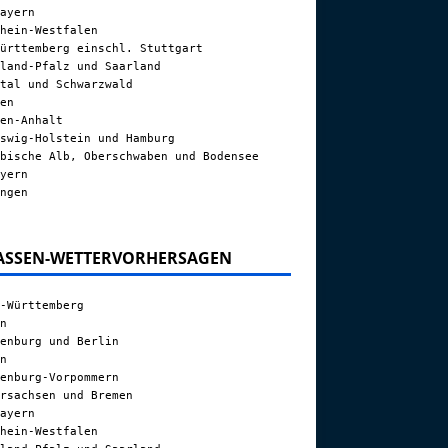
ayern
hein-Westfalen
ürttemberg einschl. Stuttgart
land-Pfalz und Saarland
tal und Schwarzwald
en
en-Anhalt
swig-Holstein und Hamburg
bische Alb, Oberschwaben und Bodensee
yern
ngen
ASSEN-WETTERVORHERSAGEN
-Württemberg
n
enburg und Berlin
n
enburg-Vorpommern
rsachsen und Bremen
ayern
hein-Westfalen