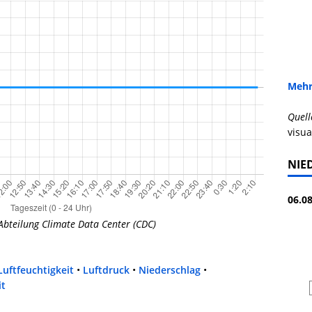
Mehr
Quell
visua
NIE
06.08
Abteilung Climate Data Center (CDC)
Luftfeuchtigkeit
•
Luftdruck
•
Niederschlag
•
it