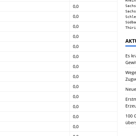
Rhein
0,0
Sachs
Sachs
0,0
Schle
Südba
0,0
Thüri
0,0
AKT
0,0
Es kr
0,0
Gewi
0,0
Wegen
0,0
Zugv
0,0
Neue
0,0
Erstm
Erze
0,0
100 G
0,0
über
0,0