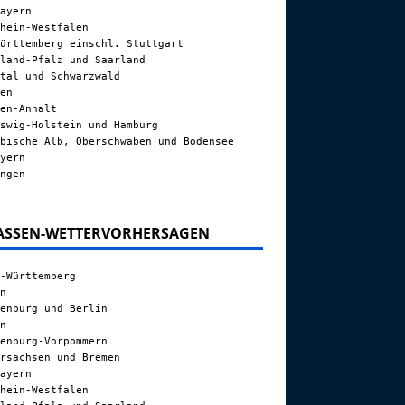
ayern
hein-Westfalen
ürttemberg einschl. Stuttgart
land-Pfalz und Saarland
tal und Schwarzwald
en
en-Anhalt
swig-Holstein und Hamburg
bische Alb, Oberschwaben und Bodensee
yern
ngen
ASSEN-WETTERVORHERSAGEN
-Württemberg
n
enburg und Berlin
n
enburg-Vorpommern
rsachsen und Bremen
ayern
hein-Westfalen