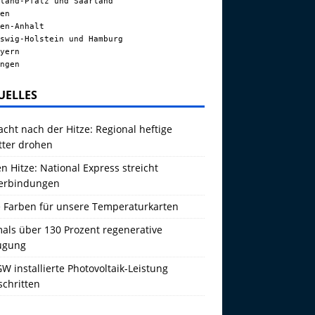
land-Pfalz und Saarland
en
en-Anhalt
swig-Holstein und Hamburg
yern
ngen
UELLES
acht nach der Hitze: Regional heftige
tter drohen
 Hitze: National Express streicht
erbindungen
 Farben für unsere Temperaturkarten
als über 130 Prozent regenerative
ugung
W installierte Photovoltaik-Leistung
schritten