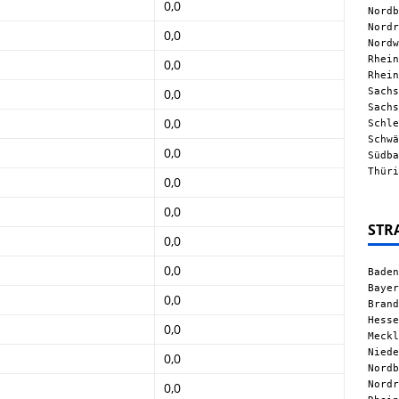
0,0
Nordb
Nordr
0,0
Nordw
Rhein
0,0
Rhein
Sachs
0,0
Sachs
0,0
Schle
Schwä
0,0
Südba
Thüri
0,0
0,0
STR
0,0
0,0
Baden
Bayer
0,0
Brand
Hesse
0,0
Meckl
Niede
0,0
Nordb
Nordr
0,0