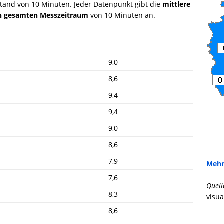
tand von 10 Minuten. Jeder Datenpunkt gibt die
mittlere
n gesamten Messzeitraum
von 10 Minuten an.
9,0
8,6
9,4
9,4
9,0
8,6
7,9
Mehr
7,6
Quell
8,3
visua
8,6