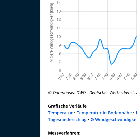
© Datenbasis: DWD - Deutscher Wetterdienst, 
Grafische Verläufe
Temperatur
•
Temperatur in Bodennähe
•
Tagesniederschlag
•
Ø Windgeschwindigke
Messverfahren: