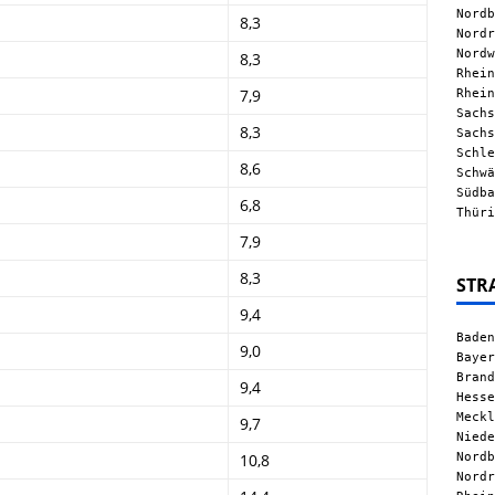
Nordb
8,3
Nordr
Nordw
8,3
Rhein
Rhein
7,9
Sachs
8,3
Sachs
Schle
8,6
Schwä
Südba
6,8
Thüri
7,9
8,3
STR
9,4
Baden
9,0
Bayer
Brand
9,4
Hesse
Meckl
9,7
Niede
Nordb
10,8
Nordr