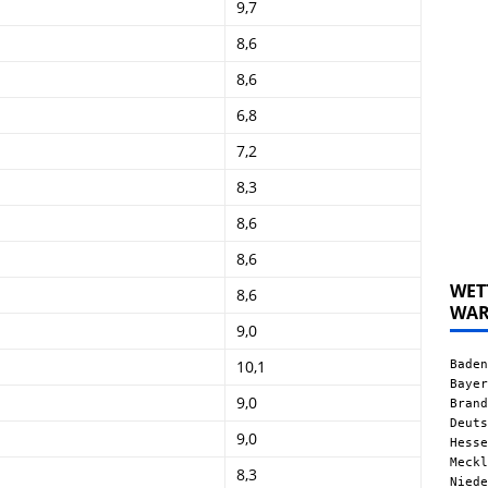
9,7
8,6
8,6
6,8
7,2
8,3
8,6
8,6
WET
8,6
WA
9,0
Baden
10,1
Bayer
9,0
Brand
Deuts
9,0
Hesse
Meckl
8,3
Niede