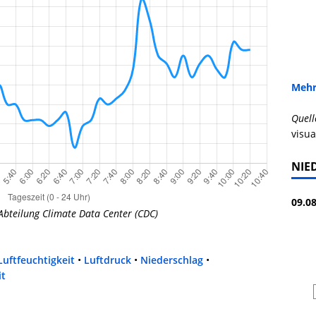
Mehr
Quell
visua
NIE
09.08
Abteilung Climate Data Center (CDC)
Luftfeuchtigkeit
•
Luftdruck
•
Niederschlag
•
it