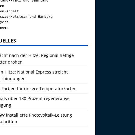
land-Pfalz und Saarland
en
en-Anhalt
swig-Holstein und Hamburg
yern
ngen
UELLES
acht nach der Hitze: Regional heftige
tter drohen
 Hitze: National Express streicht
erbindungen
 Farben für unsere Temperaturkarten
als über 130 Prozent regenerative
ugung
W installierte Photovoltaik-Leistung
schritten