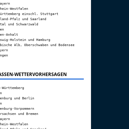
ayern
hein-Westfalen
ürttemberg einschl. Stuttgart
land-Pfalz und Saarland
tal und Schwarzwald
en
en-Anhalt
swig-Holstein und Hamburg
bische Alb, Oberschwaben und Bodensee
yern
ngen
ASSEN-WETTERVORHERSAGEN
-Württemberg
n
enburg und Berlin
n
enburg-Vorpommern
rsachsen und Bremen
ayern
hein-Westfalen