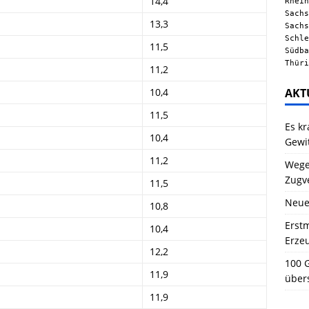
14,4
Rhein
Sachs
13,3
Sachs
Schle
11,5
Südba
Thüri
11,2
AKT
10,4
11,5
Es kr
10,4
Gewi
11,2
Wegen
Zugv
11,5
Neue
10,8
Erstm
10,4
Erze
12,2
100 G
11,9
über
11,9