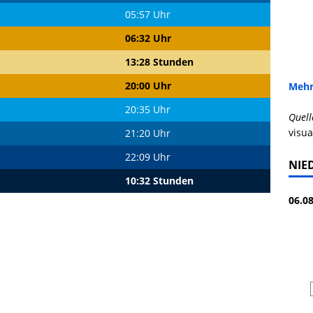
05:57 Uhr
06:32 Uhr
13:28 Stunden
20:00 Uhr
Mehr
20:35 Uhr
Quell
visua
21:20 Uhr
22:09 Uhr
NIE
10:32 Stunden
06.08