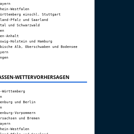
ayern
hein-Westfalen
ürttemberg einschl. Stuttgart
land-Pfalz und Saarland
tal und Schwarzwald
en
en-Anhalt
swig-Holstein und Hamburg
bische Alb, Oberschwaben und Bodensee
yern
ngen
ASSEN-WETTERVORHERSAGEN
-Württemberg
n
enburg und Berlin
n
enburg-Vorpommern
rsachsen und Bremen
ayern
hein-Westfalen