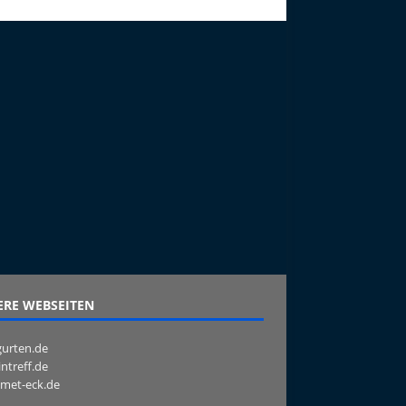
RE WEBSEITEN
urten.de
intreff.de
met-eck.de