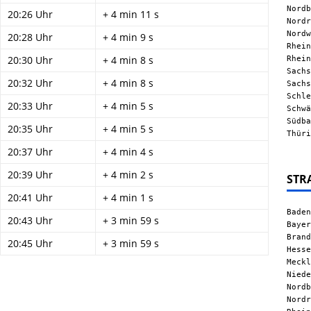
Nordb
20:26 Uhr
+ 4 min 11 s
Nordr
Nordw
20:28 Uhr
+ 4 min 9 s
Rhein
Rhein
20:30 Uhr
+ 4 min 8 s
Sachs
20:32 Uhr
+ 4 min 8 s
Sachs
Schle
20:33 Uhr
+ 4 min 5 s
Schwä
Südba
20:35 Uhr
+ 4 min 5 s
Thüri
20:37 Uhr
+ 4 min 4 s
20:39 Uhr
+ 4 min 2 s
STR
20:41 Uhr
+ 4 min 1 s
Baden
20:43 Uhr
+ 3 min 59 s
Bayer
Brand
20:45 Uhr
+ 3 min 59 s
Hesse
Meckl
Niede
Nordb
Nordr