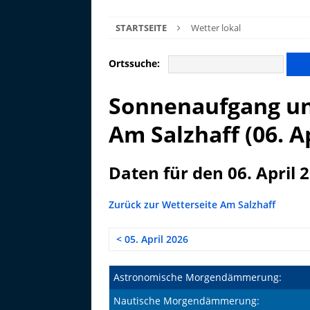
STARTSEITE
Wetter lokal
Ortssuche:
Sonnenaufgang un
Am Salzhaff (06. A
Daten für den 06. April 
Zurück zur Wetterseite Am Salzhaff
< 05. April 2026
Astronomische Morgendämmerung:
Nautische Morgendämmerung: