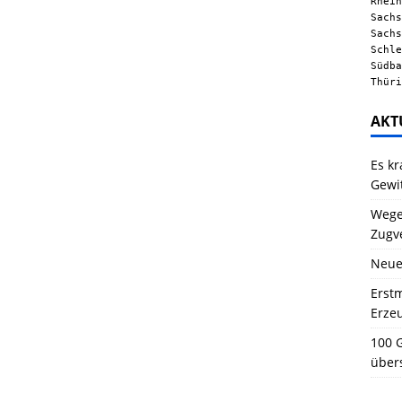
Rhein
Sachs
Sachs
Schle
Südba
Thüri
AKT
Es kr
Gewi
Wegen
Zugv
Neue
Erstm
Erze
100 G
über