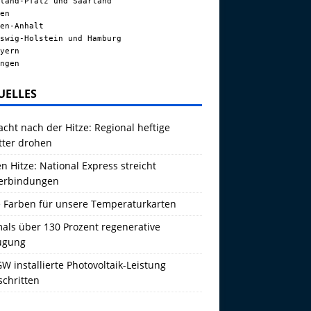
land-Pfalz und Saarland
en
en-Anhalt
swig-Holstein und Hamburg
yern
ngen
UELLES
acht nach der Hitze: Regional heftige
tter drohen
 Hitze: National Express streicht
erbindungen
 Farben für unsere Temperaturkarten
als über 130 Prozent regenerative
ugung
W installierte Photovoltaik-Leistung
schritten