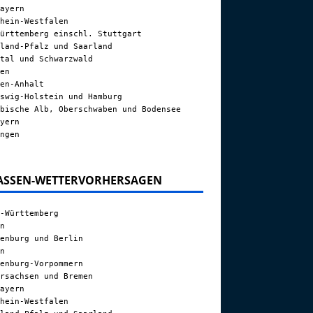
ayern
hein-Westfalen
ürttemberg einschl. Stuttgart
land-Pfalz und Saarland
tal und Schwarzwald
en
en-Anhalt
swig-Holstein und Hamburg
bische Alb, Oberschwaben und Bodensee
yern
ngen
ASSEN-WETTERVORHERSAGEN
-Württemberg
n
enburg und Berlin
n
enburg-Vorpommern
rsachsen und Bremen
ayern
hein-Westfalen