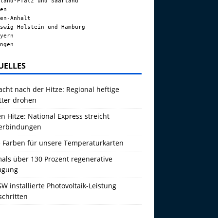
land-Pfalz und Saarland
en
en-Anhalt
swig-Holstein und Hamburg
yern
ngen
UELLES
acht nach der Hitze: Regional heftige
tter drohen
 Hitze: National Express streicht
erbindungen
 Farben für unsere Temperaturkarten
als über 130 Prozent regenerative
ugung
W installierte Photovoltaik-Leistung
schritten