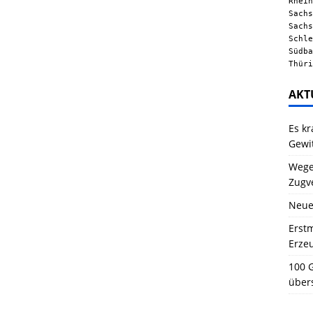
Rhein
Sachs
Sachs
Schle
Südba
Thüri
AKT
Es kr
Gewi
Wegen
Zugv
Neue
Erstm
Erze
100 G
über