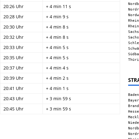
Nordb
20:26 Uhr
+ 4 min 11 s
Nordr
Nordw
20:28 Uhr
+ 4 min 9 s
Rhein
Rhein
20:30 Uhr
+ 4 min 8 s
Sachs
20:32 Uhr
+ 4 min 8 s
Sachs
Schle
20:33 Uhr
+ 4 min 5 s
Schwä
Südba
20:35 Uhr
+ 4 min 5 s
Thüri
20:37 Uhr
+ 4 min 4 s
20:39 Uhr
+ 4 min 2 s
STR
20:41 Uhr
+ 4 min 1 s
Baden
20:43 Uhr
+ 3 min 59 s
Bayer
Brand
20:45 Uhr
+ 3 min 59 s
Hesse
Meckl
Niede
Nordb
Nordr