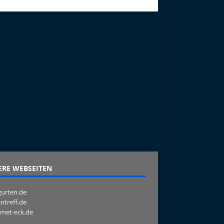
RE WEBSEITEN
urten.de
intreff.de
met-eck.de