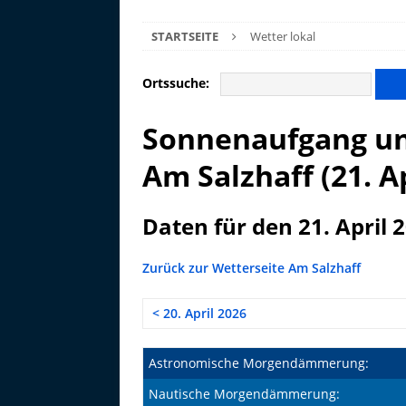
STARTSEITE
Wetter lokal
Ortssuche:
Sonnenaufgang un
Am Salzhaff (21. A
Daten für den 21. April 
Zurück zur Wetterseite Am Salzhaff
< 20. April 2026
Astronomische Morgendämmerung:
Nautische Morgendämmerung: