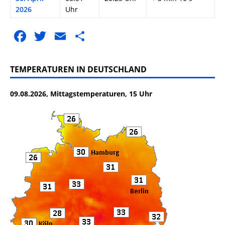
2026
Uhr
F
T
E
T
a
w
m
ei
c
it
ai
le
TEMPERATUREN IN DEUTSCHLAND
e
te
l
n
09.08.2026, Mittagstemperaturen, 15 Uhr
b
r
o
o
k