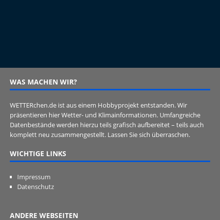
WAS MACHEN WIR?
WETTERchen.de ist aus einem Hobbyprojekt entstanden. Wir
präsentieren hier Wetter- und Klimainformationen. Umfangreiche
Datenbestände werden hierzu teils grafisch aufbereitet – teils auch
komplett neu zusammengestellt. Lassen Sie sich überraschen.
WICHTIGE LINKS
Impressum
Datenschutz
ANDERE WEBSEITEN