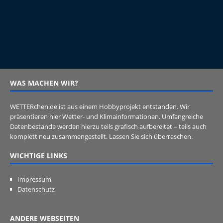
WAS MACHEN WIR?
WETTERchen.de ist aus einem Hobbyprojekt entstanden. Wir
präsentieren hier Wetter- und Klimainformationen. Umfangreiche
Datenbestände werden hierzu teils grafisch aufbereitet – teils auch
komplett neu zusammengestellt. Lassen Sie sich überraschen.
WICHTIGE LINKS
Impressum
Datenschutz
ANDERE WEBSEITEN