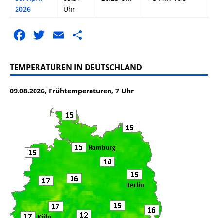
2026
Uhr
F
T
E
T
a
w
m
ei
c
it
ai
le
TEMPERATUREN IN DEUTSCHLAND
e
te
l
n
09.08.2026, Frühtemperaturen, 7 Uhr
b
r
o
o
k