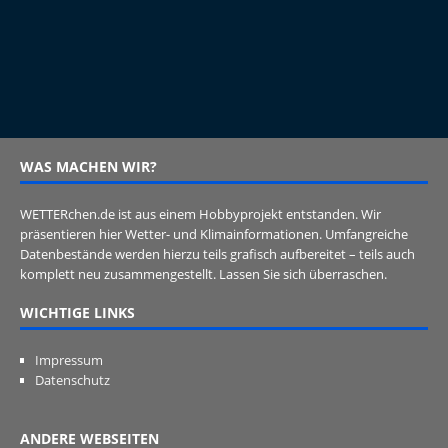
WAS MACHEN WIR?
WETTERchen.de ist aus einem Hobbyprojekt entstanden. Wir
präsentieren hier Wetter- und Klimainformationen. Umfangreiche
Datenbestände werden hierzu teils grafisch aufbereitet – teils auch
komplett neu zusammengestellt. Lassen Sie sich überraschen.
WICHTIGE LINKS
Impressum
Datenschutz
ANDERE WEBSEITEN