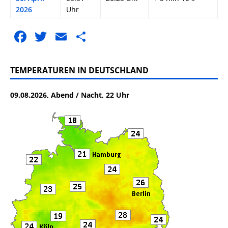
2026
Uhr
F
T
E
T
a
w
m
ei
c
it
ai
le
TEMPERATUREN IN DEUTSCHLAND
e
te
l
n
09.08.2026, Abend / Nacht, 22 Uhr
b
r
o
o
k