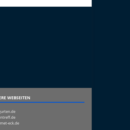
RE WEBSEITEN
urten.de
intreff.de
met-eck.de