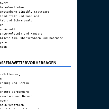
ayern
hein-Westfalen
ürttemberg einschl. Stuttgart
land-Pfalz und Saarland
tal und Schwarzwald
en
en-Anhalt
swig-Holstein und Hamburg
bische Alb, Oberschwaben und Bodensee
yern
ngen
ASSEN-WETTERVORHERSAGEN
-Württemberg
n
enburg und Berlin
n
enburg-Vorpommern
rsachsen und Bremen
ayern
hein-Westfalen