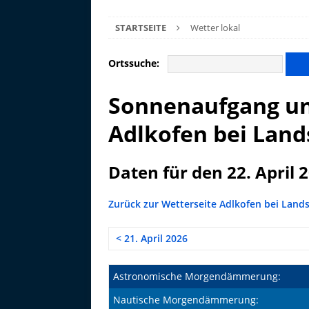
STARTSEITE
Wetter lokal
Ortssuche:
Sonnenaufgang un
Adlkofen bei Lands
Daten für den 22. April 
Zurück zur Wetterseite Adlkofen bei Lands
< 21. April 2026
Astronomische Morgendämmerung:
Nautische Morgendämmerung: