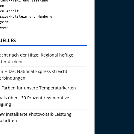
land-Pfalz und Saarland
en
en-Anhalt
swig-Holstein und Hamburg
yern
ngen
UELLES
acht nach der Hitze: Regional heftige
tter drohen
 Hitze: National Express streicht
erbindungen
 Farben für unsere Temperaturkarten
als über 130 Prozent regenerative
ugung
W installierte Photovoltaik-Leistung
schritten