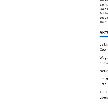
Rhein
Sachs
Sachs
Schle
Südba
Thüri
AKT
Es kr
Gewi
Wegen
Zugv
Neue
Erstm
Erze
100 G
über